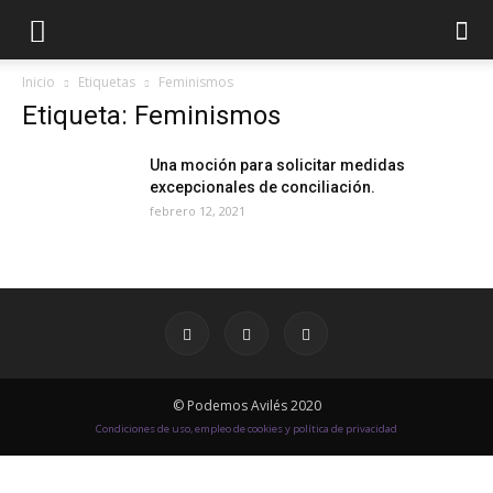
Inicio
Etiquetas
Feminismos
Etiqueta: Feminismos
Una moción para solicitar medidas
excepcionales de conciliación.
febrero 12, 2021
© Podemos Avilés 2020
Condiciones de uso, empleo de cookies y política de privacidad