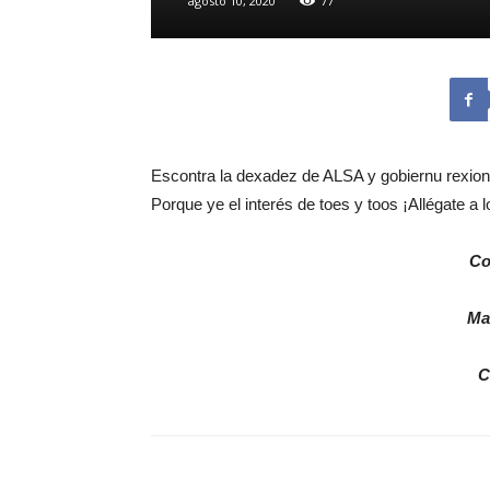
agosto 10, 2020
77
Escontra la dexadez de ALSA y gobiernu rexional
Porque ye el interés de toes y toos ¡Allégate a 
Co
Ma
C