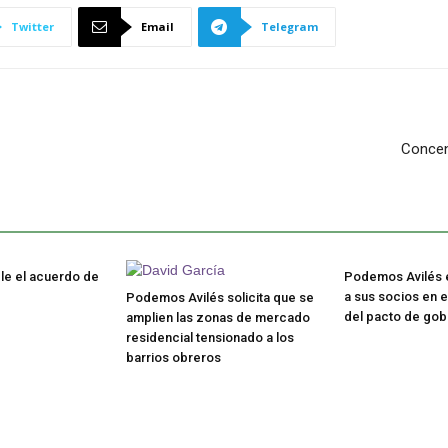
Twitter
Email
Telegram
Concent
le el acuerdo de
Podemos Avilés 
a sus socios en 
Podemos Avilés solicita que se
del pacto de gob
amplien las zonas de mercado
residencial tensionado a los
barrios obreros