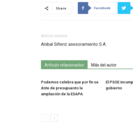
Facebook
Share
Artículo anterior
Anibal Siñeriz asesoramiento S.A.
Artículo relacionados
Más del autor
Podemos celebra que por fin se
El PSOE incump
dote de presupuesto la
gobierno
ampliación de la ESAPA