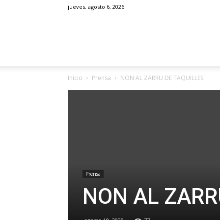
jueves, agosto 6, 2026
Podemos
Inicio
Prensa
NON AL ZARRU DE TAQUILLES
Avilés
Prensa
NON AL ZARR