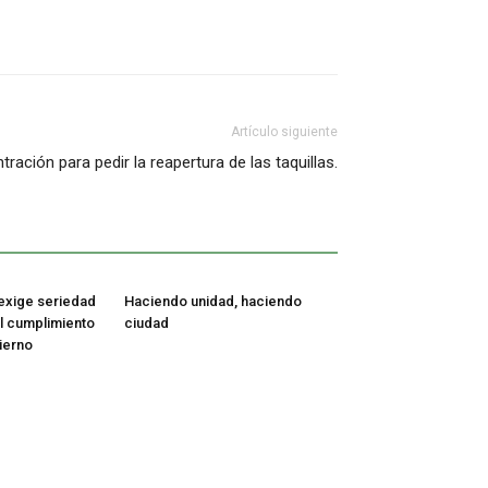
Artículo siguiente
ración para pedir la reapertura de las taquillas.
exige seriedad
Haciendo unidad, haciendo
el cumplimiento
ciudad
ierno