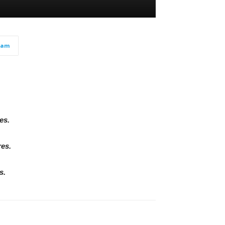
ram
es.
es.
s.