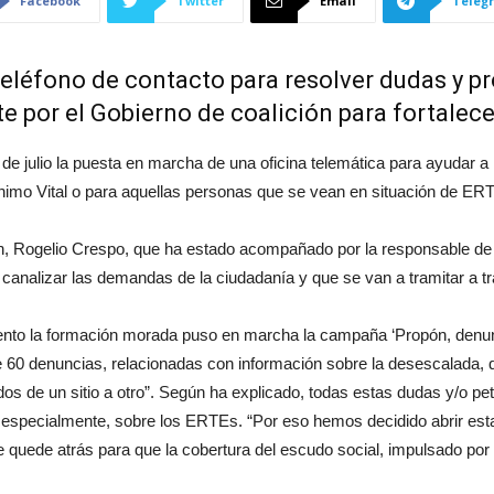
Facebook
Twitter
Email
Teleg
eléfono de contacto para resolver dudas y pr
te por el Gobierno de coalición para fortalece
e julio la puesta en marcha de una oficina telemática para ayudar a
 Mínimo Vital o para aquellas personas que se vean en situación de 
ión, Rogelio Crespo, que ha estado acompañado por la responsable de
canalizar las demandas de la ciudadanía y que se van a tramitar a t
nto la formación morada puso en marcha la campaña ‘Propón, denuncia
0 denuncias, relacionadas con información sobre la desescalada, que
dos de un sitio a otro”. Según ha explicado, todas estas dudas y/o p
, especialmente, sobre los ERTEs. “Por eso hemos decidido abrir es
e quede atrás para que la cobertura del escudo social, impulsado por 