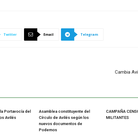
Twitter
Email
Telegram
Cambia Avil
la Portavocía del
Asamblea constituyente del
CAMPAÑA CENSO
s Avilés
Círculo de Avilés según los
MILITANTES
nuevos documentos de
Podemos