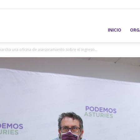
INICIO
ORG
rcha una oficina de asesoramiento sobre el Ingreso...