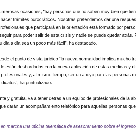
numerosas ocasiones, “hay personas que no saben muy bien qué tienen
e hacer trámites burocráticos. Nosotras pretendemos dar una respues
rofesionales que participará en la orientación está formado por per
guir para poder salir de esta crisis y nadie se puede quedar atrás.
u día a día sea un poco más fácil”, ha destacado.
esde el punto de vista jurídico “la nueva normalidad implica mucho 
vado están desbordados con la nueva aplicación de estas medidas y 
rofesionales y, al mismo tiempo, ser un apoyo para las personas má
dicatos”, ha puntualizado.
 y gratuita, va a tener detrás a un equipo de profesionales de la abo
 que darán un acompañamiento telefónico para aquellas personas que l
n marcha una oficina telemática de asesoramiento sobre el Ingreso