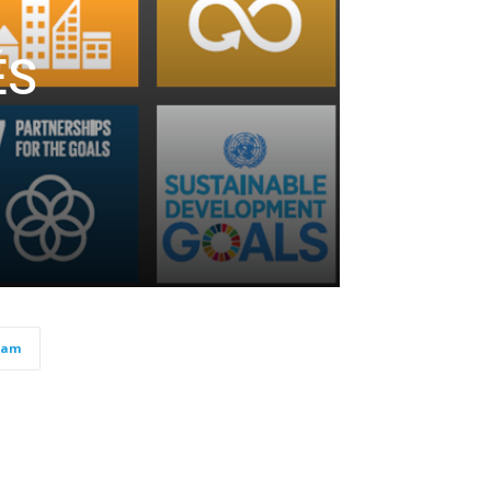
ÉS
ram