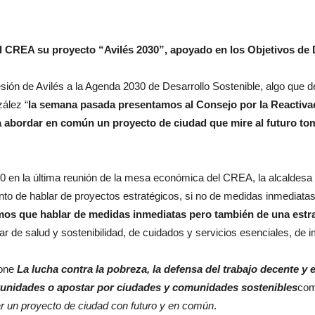
 CREA su proyecto “Avilés 2030”, apoyado en los Objetivos de D
esión de Avilés a la Agenda 2030 de Desarrollo Sostenible, algo que 
ález “
la semana pasada presentamos al Consejo por la Reactiva
a abordar en común un proyecto de ciudad que mire al futuro t
30 en la última reunión de la mesa económica del CREA, la alcaldesa 
to de hablar de proyectos estratégicos, si no de medidas inmediata
mos que hablar de medidas inmediatas pero también de una estrat
r de salud y sostenibilidad, de cuidados y servicios esenciales, de i
pone
La lucha contra la pobreza, la defensa del trabajo decente y
ortunidades o apostar por ciudades y comunidades sostenibles
co
ar un proyecto de ciudad con futuro y en común
.