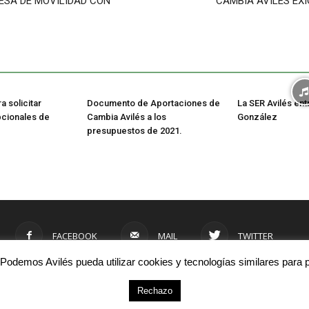
MESA DE MOVILIDAD CON
CAMBIA AVILÉS EX
 solicitar
Documento de Aportaciones de
La SER Avilés ent
cionales de
Cambia Avilés a los
González
presupuestos de 2021.
FACEBOOK
MAIL
TWITTER
ue Podemos Avilés pueda utilizar cookies y tecnologías similares para 
Rechazo