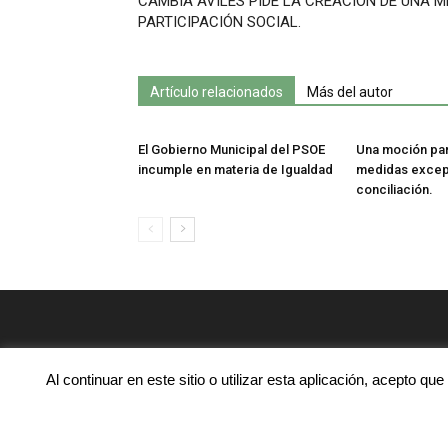
CAMBIA AVILÉS PIDE LA CREACIÓN DE UNA 
PARTICIPACIÓN SOCIAL.
Artículo relacionados
Más del autor
El Gobierno Municipal del PSOE
Una moción para
incumple en materia de Igualdad
medidas excep
conciliación.
Al continuar en este sitio o utilizar esta aplicación, acepto q
© Podemos Avilés 2020
Condiciones de uso, empleo de cookies y política de privacidad