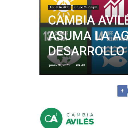
AGENDA 2030
Grupo Municipal
CAMBIA AVIL
ASUMA LA AG
DESARROLLO 
junio 18, 2020
48